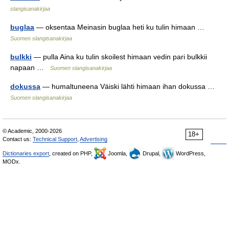
slangisanakirjaa
buglaa
— oksentaa Meinasin buglaa heti ku tulin himaan …
Suomen slangisanakirjaa
bulkki
— pulla Aina ku tulin skoilest himaan vedin pari bulkkii
napaan …
Suomen slangisanakirjaa
dokussa
— humaltuneena Väiski lähti himaan ihan dokussa …
Suomen slangisanakirjaa
© Academic, 2000-2026
18+
Contact us:
Technical Support
,
Advertising
Dictionaries export
, created on PHP,
Joomla,
Drupal,
WordPress,
MODx.