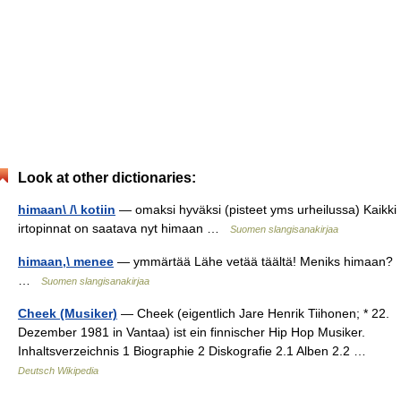
Look at other dictionaries:
himaan\ /\ kotiin
— omaksi hyväksi (pisteet yms urheilussa) Kaikki
irtopinnat on saatava nyt himaan …
Suomen slangisanakirjaa
himaan,\ menee
— ymmärtää Lähe vetää täältä! Meniks himaan?
…
Suomen slangisanakirjaa
Cheek (Musiker)
— Cheek (eigentlich Jare Henrik Tiihonen; * 22.
Dezember 1981 in Vantaa) ist ein finnischer Hip Hop Musiker.
Inhaltsverzeichnis 1 Biographie 2 Diskografie 2.1 Alben 2.2 …
Deutsch Wikipedia