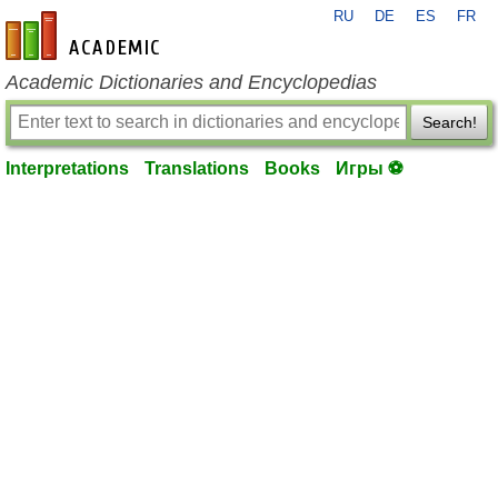
RU
DE
ES
FR
en-academic.com
Academic Dictionaries and Encyclopedias
Search!
Interpretations
Translations
Books
Игры ⚽