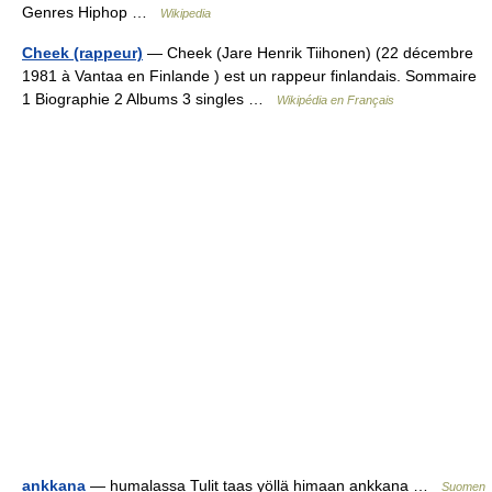
Genres Hiphop …
Wikipedia
Cheek (rappeur)
— Cheek (Jare Henrik Tiihonen) (22 décembre
1981 à Vantaa en Finlande ) est un rappeur finlandais. Sommaire
1 Biographie 2 Albums 3 singles …
Wikipédia en Français
ankkana
— humalassa Tulit taas yöllä himaan ankkana …
Suomen