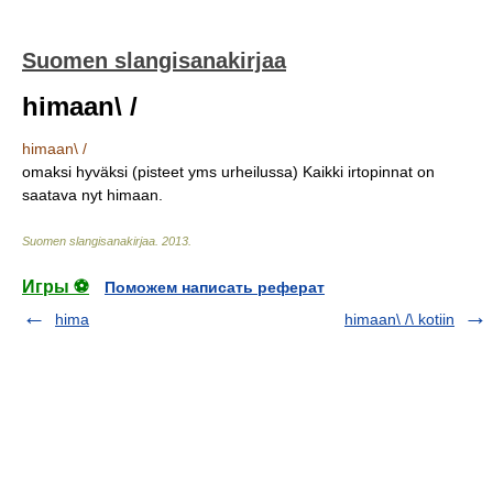
Suomen slangisanakirjaa
himaan\ /
himaan\ /
omaksi hyväksi (pisteet yms urheilussa) Kaikki irtopinnat on
saatava nyt himaan.
Suomen slangisanakirjaa
.
2013
.
Игры ⚽
Поможем написать реферат
hima
himaan\ /\ kotiin